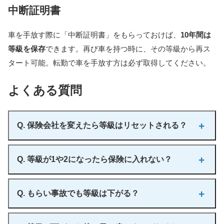
中断証明書
車を手放す際に「中断証明書」をもらっておけば、
10年間は
等級を保存
できます。再び車を持つ時に、その等級から再ス
タート可能。転勤で車を手放す方は必ず取得してください。
よくある質問
Q. 保険会社を変えたら等級はリセットされる？
されません。等級情報は保険会社間で共有されています。良
Q. 等級が1や2になったら保険に入れない？
い等級も悪い等級も、どこに行っても引き継がれます。
「事
故を起こしたから他社に変えよう」は無意味
です。
入れます。ただし保険料は基準の1.5倍以上になることも。1
Q. もらい事故でも等級は下がる？
等級だと+64%の割増です。当店のお客様で1等級まで落ちた
方がいましたが、
年間保険料が15万円を超えていました
。
自分の保険を使わなければ下がりません
。100%相手の過失な