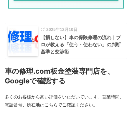
06
仕上げ検査
厳格な自社基準でチェック
2～3時間
ドアをぶつけた場合。表面は凹んでいるだけに見
します。バンパーの場合は、表面の損傷だけでな
見えない内部損傷を見抜く。ここが大事。
えても、内側のインパクトビーム（衝撃吸収材）
く、内側の構造に損傷がないかをチェック。
が歪んでいることがある。
これを見落とすと、万
隠れた損傷を見落とさない
ことが、後のトラブル
02
部品の脱着
が一の時に乗員を守れません
。
2025年12月10日
を防ぎます。
1～3時間
だから、この段階で徹底的にチェックします。ラ
【損しない】車の保険修理の流れ｜プ
現場から
ボディパネルのみにして丁寧に作業する。
イトを当てて陰影を見たり、手で触って微妙な歪
ロが教える「使う・使わない」の判断
「見積もりより安くなりました」と連絡する
基準と交渉術
みを感じたり。経験がものを言う工程ですね。
こともあります。隠れた損傷がなければ、修
03
骨格の修正
理期間も短く済みます。
現場から
車の修理.com板金塗装専門店を、
2～8時間
「見積もりより安くなりました」と連絡する
Googleで確認する
こともあれば、「追加が出そうです」とお伝
ここが最も時間がかかる工程です。
えすることも。どちらにしても、隠し事はし
02
部品の脱着
ません。
フレームに損傷がある場合、専用の計測器で寸法
多くのお客様から高い評価をいただいています。営業時間、
15～30分
を測り、ミリ単位で修正していきます。
左右で
電話番号、所在地はこちらでご確認ください。
バンパーの取り外しと取り付けです。慎重に扱う必要が
0.5mm以上ずれると走行に影響が出る
んです。
あります。
02
部品の脱着
修正方法は、油圧ジャッキで引っ張ったり、ハン
1～3時間
マーで叩いたり、場合によっては一部を切断して
バンパーは複数のボルトで固定されています。慎