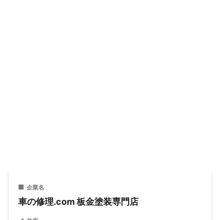
新しい部品を溶接したり。地味な作業ですが、こ
重に外し、内側の損傷や取り付け部分の確認も同
「外す」作業に手を抜くと、「仕上げ」で必ずボロが出
こを手抜きすると後で必ず問題が出ます。
時に行います。
ます。
バンパーの場合、複数の脱着作業は少なく、この
現場から
フロントドアを例にすると、外す部品はこれだけ
工程は比較的シンプルです。
フレーム修正機で数値を計測。メーカーの基
あります。ドアミラー、窓ガラス、ウェザースト
準値と照合し、誤差±1mm以内に収めます。
リップ（ゴムのパッキン）、モール、内張り、ス
ここを手抜きすると後で問題が出ます。
03
ピーカー、パワーウィンドウのモーター、ドアロ
板金作業
ック機構、アウターハンドル…。
1～3時間
正直、ここを省略すれば半日は短縮できます。で
「鉄板をどこまで戻せるか」で、仕上がりが決まりま
04
板金作業
も、やりません。なぜかというと、
部品をつけた
す。
3～6時間
まま塗装すると、隙間に塗料が入り込んだり
する
から。
バンパーの場合、樹脂製なので鉄板ではなく、熱
パテ厚3mm以下を厳守。
処理などで形状を整えます。凹んだ部分を火で温
めて、慎重に形を戻していきます。
03
05
骨格の修正
塗装作業
内側は穴を開けたりして、外側から押し出すこと
🏢
企業名
2～8時間（損傷による）
1～2日
で元の形に近づけます。
車の修理.com 板金塗装専門店
フレームが歪んだまま走ると、タイヤが偏摩耗します。
60℃ブースで完全乾燥。
ここは妥協できない。