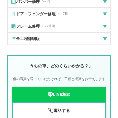
▼
バンパー修理
5～7日
▼
ドア・フェンダー修理
4～7日
予想修理期間
▼
フレーム修理
1～2週間
5～7日
予想修理期間
※塗装の乾燥時間を含みます
▼
全工程詳細版
4～7日
予想修理期間
※損傷状態により変わる可能性があります
バンパー修理の場合
1～2週間
すべての修理工程の参考データです。
バンパーの傷やへこみは、外す・修理・塗装・取り付けの
※損傷状態により大きく変わります
流れです。塗装の乾燥に時間がかかるため、修理期間は5
ドア・フェンダー修理の場合
工
「うちの車、どのくらいかかる？」
～7日程度になります。
作業内容
ポイント
目安時間
ドアやフェンダーの修理は、脱着する部品が多いため、バ
程
ンパーより工程が増えます。内側のフレーム確認も含まれ
フレーム修理の場合
01
損傷確認
見えない内部損傷まで徹底チェック
15～30分
るため、一般的な修理期間になります。
傷の写真を送っていただければ、工程と概算をお伝えします
01
フレームの歪みがある場合、骨格修正に最も時間がかかり
損傷箇所の確認
ます。専用の機械で数値を計測し、ミリ単位で修正するた
02
部品脱着
ボディパネルのみにして丁寧に作業
1～3時間
15～30分
め、複雑で時間を要します。最も慎重な修理になります。
01
LINE相談
03
骨格修正
誤差±1mm以内に修正
2～8時間
損傷箇所の確認
表面だけじゃない。「見えない損傷」を見抜く目が問わ
15～30分
04
板金作業
パテ厚3mm以下を徹底
3～6時間
れる工程です。
01
損傷箇所の確認
電話する
外から見えない損傷が隠れていることが多いんです。
05
塗装作業
60℃ブースで完全乾燥
1～2日
15～30分
見積もりでお伝えした内容を、改めて現車で確認