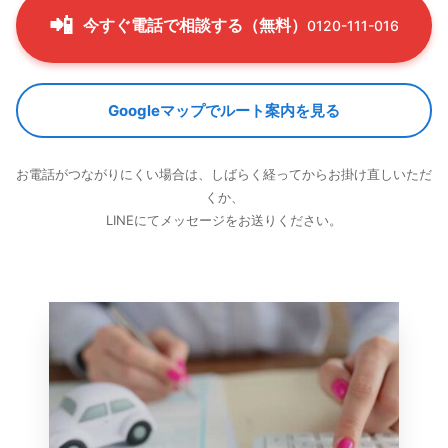
です。
ない。
📲
今すぐ電話で相談する（無料）
0120-111-016
当工場では、パテの厚さは3mm以下を厳守。そ
塗装面を磨いて、周囲のパネルと「肌」を合わせ
のために、鉄板をできる限り元の形に近づけるこ
ます。塗装って、車種やメーカーによって表面の
とに時間をかけています。
Googleマップでルート案内を見る
質感が違うんです。
この検査で不合格なら、やり直し
です。お客様に
05
塗装作業
見せる前に、自分たちで「これ、自分の車だった
お電話がつながりにくい場合は、しばらく経ってからお掛け直しいただ
1～2日（乾燥含む）
ら満足するか？」って考えます。
くか、
塗装は「塗る」より「準備」が9割。
LINEにてメッセージをお送りください。
表面の油分を落とす脱脂、細かい傷をつけて塗料
の食いつきを良くする足付け、サーフェイサー
（下塗り）の塗布と研磨。これを丁寧にやるかど
うかで、3年後、5年後の状態が全然違います。
06
仕上げ・検査
2～3時間