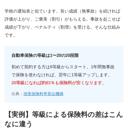
事故を起こすと等級はどうなる？
学校の通知表と似ています。良い成績（無事故）を続ければ
評価が上がり、ご褒美（割引）がもらえる。事故を起こせば
3等級ダウン事故
成績が下がり、ペナルティ（割増）を受ける。そんな仕組み
です。
1等級ダウン事故
ノーカウント事故
自動車保険の等級は1〜20の20段階
等級を早く上げるコツはある？
初めて契約する方は6等級からスタート。1年間無事故
で保険を使わなければ、翌年に1等級アップします。
セカンドカー割引
20等級になれば約63％も保険料が安くなります
。
等級の引き継ぎ
出典：
損害保険料率算出機構
中断証明書
よくある質問
【実例】等級による保険料の差はこん
なに違う
実際にご相談いただいたお客様の声