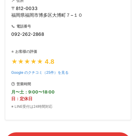
📍
住所
04
塗装作業
〒812-0033
06
ドアやフェンダーの損傷が大きい場合、内側のフ
福岡県福岡市博多区大博町７−１０
仕上げ検査
1～2日（乾燥含む）
レームが歪んでいることがあります。専用の計測
2～3時間
塗装は「塗る」より「準備」が9割。下地処理で全てが
📞
電話番号
器で寸法を測り、
ミリ単位で修正
していきます。
決まります。
厳格な自社基準でチェック。
092-262-2868
車のフレームって、左右で0.5mm以上ずれると
走行に影響が出るんです。まっすぐ走ってるつも
表面の油分を落とす脱脂、細かい傷をつけて塗料
最後に、蛍光灯の下で塗装面を斜めから見て、ム
⭐
お客様の評価
りでも、ハンドルが微妙に傾いていたり、タイヤ
の食いつきを良くする足付け、サーフェイサー
ラや埃の混入がないか確認。
この検査で不合格な
★★★★★ 4.8
の内側だけ減っていったり。
（下塗り）の塗布と研磨。これを丁寧にやるかど
ら、やり直し
です。
うかで、3年後、5年後の状態が全然違います。
Google のクチコミ（25件）を見る
塗装は、まずベースカラーを3回重ね塗り。その
04
板金作業
🕒
営業時間
上からクリアコートを2回。乾燥は専用ブースで
3～6時間
月〜土：9:00〜18:00
60℃、40分以上かけます。
日：定休日
ここが職人の腕の見せどころ。
※ LINE受付は24時間対応
05
凹んだ鉄板を、専用の工具で引っ張ったり、裏か
仕上げ・検査
ら叩いたりして元の形に戻していきます。
鉄板を
1～2時間
戻す作業を省略して、パテで埋める工場がある
ん
磨いて、組み付けて、チェックして。最後まで気を抜か