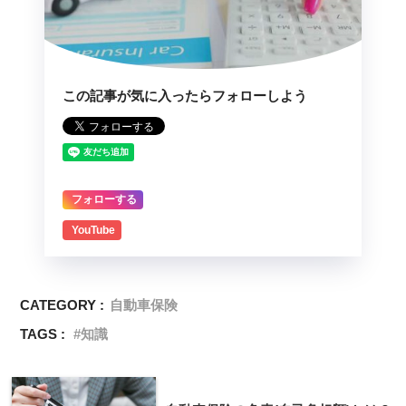
最後まで気を抜かない。
塗装面を磨いて、周囲のパネルと「肌」を合わせ
ます。その後、外した部品を全て組み付け。ドア
この記事が気に入ったらフォローしよう
なら開閉の具合、窓の動き、ドアロックの感触…
全部チェックします。
フォローする
YouTube
CATEGORY :
自動車保険
TAGS :
知識