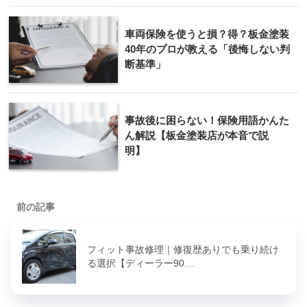
車両保険を使うと損？得？板金塗装
40年のプロが教える「後悔しない判
断基準」
事故後に困らない！保険用語かんた
ん解説【板金塗装店が本音で説
明】
前の記事
フィット事故修理｜修復歴ありでも乗り続け
る選択【ディーラー90…