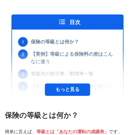
目次
保険の等級とは何か？
【実例】等級による保険料の差はこん
なに違う
等級別の割引率・割増率一覧
【あなたの等級で計算】事故を起こし
もっと見る
たらいくら損する？
板金屋だから言える「保険を使うべき
保険の等級とは何か？
ケース」
【実際の修理事例】三菱デリカのリア
簡単に言えば、
等級とは「あなたの運転の成績表」
です。
クオーター修理