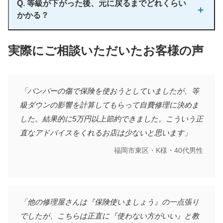
Q. 等級が下がった後、元に戻るまでどれくらい
ら、相手の保険で修理費用が出るので、自分の等級には影響
かかる？
なし。ただし、車両保険を使って自分の車を直す場合は下が
ります。
3等級ダウンした場合、
元の等級に戻るまで最低3年
かかりま
実際にご相談いただいたお客様の声
す。さらに「事故有」の期間も3年続くため、実質的な影響は
3年以上。じっくり時間をかけて育てた等級が一瞬で目減りす
る、これが等級制度の厳しさです。
「バンパーの傷で保険を使おうとしていましたが、等
級ダウンの影響を計算してもらって自費修理に決めま
した。結果的に5万円以上節約できました。こういう正
直なアドバイスをくれるお店は少ないと思います」
福岡市東区・K様・40代男性
「他の修理屋さんは『保険使いましょう』の一点張り
でしたが、こちらは正直に『使わない方がいい』と教